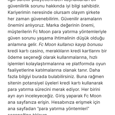
güvenilirlik sorunu hakkında iyi bilgi sahibidir.
Kariyerimin neresinde olursam olayım şirkete
her zaman güvenebilirim. Güvenilir aramaların
önemini anlıyoruz. Marka değerinin önemi,
müşterilerin Fc Moon para yatırma yöntemleriyle
güven sorunu yaşama ihtimalinin düşük olduğu
anlamına gelir.
Fc Moon kullanıcı kayıp bonusu
kredi kartı casino, meraklıların kredi kartlarını bir
ödeme seçeneği olarak kullanmalarına, hızlı
işlemleri kolaylaştırmalarına ve platformda oyun
faaliyetlerine katılmalarına olanak tanır. Daha
fazla bilgiyi burada bulabilirsiniz. Buna rağmen
sitenin potansiyel üyeleri kredi kartı kullanarak
para yatırma sürecini merak ediyor. Her birini
ayrı ayrı inceleyeceğiz. Giriş yaparak Fc Moon
ana sayfanıza erişin. Hesabınıza erişmek için
ana sayfadan “para yatırma yöntemleri”
seçeneğine tıklayın.