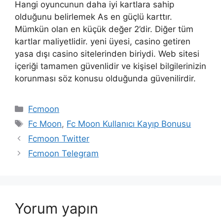
Hangi oyuncunun daha iyi kartlara sahip
olduğunu belirlemek As en güçlü karttır.
Mümkün olan en küçük değer 2’dir. Diğer tüm
kartlar maliyetlidir. yeni üyesi, casino getiren
yasa dışı casino sitelerinden biriydi. Web sitesi
içeriği tamamen güvenlidir ve kişisel bilgilerinizin
korunması söz konusu olduğunda güvenilirdir.
Kategoriler
Fcmoon
Etiketler
Fc Moon
,
Fc Moon Kullanıcı Kayıp Bonusu
Fcmoon Twitter
Fcmoon Telegram
Yorum yapın