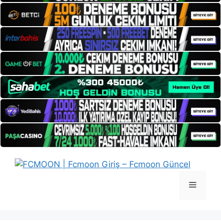
İçeriğe
atla
Menü