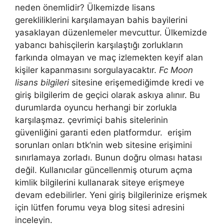
neden önemlidir? Ülkemizde lisans
gerekliliklerini karşılamayan bahis bayilerini
yasaklayan düzenlemeler mevcuttur. Ülkemizde
yabancı bahisçilerin karşılaştığı zorlukların
farkında olmayan ve maç izlemekten keyif alan
kişiler kapanmasını sorgulayacaktır.
Fc Moon
lisans bilgileri
sitesine erişemediğimde kredi ve
giriş bilgilerim de geçici olarak askıya alınır. Bu
durumlarda oyuncu herhangi bir zorlukla
karşılaşmaz. çevrimiçi bahis sitelerinin
güvenliğini garanti eden platformdur. erişim
sorunları onları btk’nin web sitesine erişimini
sınırlamaya zorladı. Bunun doğru olması hatası
değil. Kullanıcılar güncellenmiş oturum açma
kimlik bilgilerini kullanarak siteye erişmeye
devam edebilirler. Yeni giriş bilgilerinize erişmek
için lütfen forumu veya blog sitesi adresini
inceleyin.