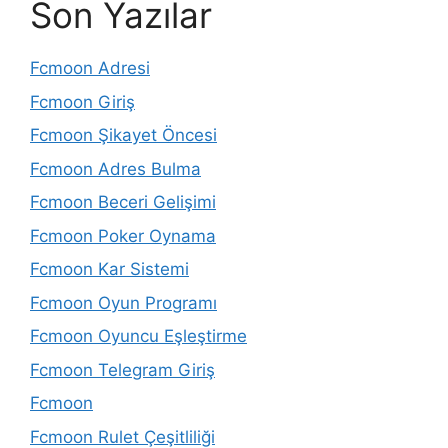
Son Yazılar
Fcmoon Adresi
Fcmoon Giriş
Fcmoon Şikayet Öncesi
Fcmoon Adres Bulma
Fcmoon Beceri Gelişimi
Fcmoon Poker Oynama
Fcmoon Kar Sistemi
Fcmoon Oyun Programı
Fcmoon Oyuncu Eşleştirme
Fcmoon Telegram Giriş
Fcmoon
Fcmoon Rulet Çeşitliliği