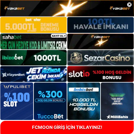
×
FCMOON GİRİŞ İÇİN TIKLAYINIZ!