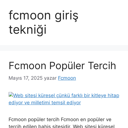
fcmoon giriş
tekniği
Fcmoon Popüler Tercih
Mayıs 17, 2025
yazar
Fcmoon
Fcmoon popüler tercih Fcmoon en popüler ve
tercih edilen bahis sitesidir. Web sitesi küresel