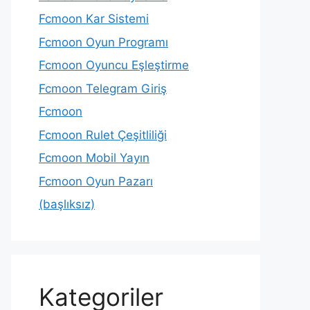
Fcmoon Kar Sistemi
Fcmoon Oyun Programı
Fcmoon Oyuncu Eşleştirme
Fcmoon Telegram Giriş
Fcmoon
Fcmoon Rulet Çeşitliliği
Fcmoon Mobil Yayın
Fcmoon Oyun Pazarı
(başlıksız)
Kategoriler