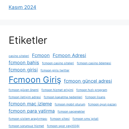
Kasım 2024
Etiketler
Fcmoon
Fcmoon Adresi
casino siteleri
fcmoon bahis
fcmoon casino siteleri
fcmoon casino ödemesi
fcmoon girisi
fcmoon giris twitter
Fcmoon Giriş
fcmoon güncel adresi
fcmoon güven önemi
fcmoon hizmet erişimi
fcmoon hızlı program
fcmoon i̇letişim adresi
fcmoon kapatma nedenleri
fcmoon lisans
fcmoon maç izleme
fcmoon mobil oturum
fcmoon oyun pazarı
fcmoon para yatirma
fcmoon seçenekler
fcmoon sistem araştırması
fcmoon sitesi
fcmoon sms i̇ptali
fcmoon sorunsuz hizmet
fcmoon spor çeşitliliği