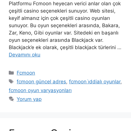
Platformu Fcmoon heyecan verici anlar olan çok
çeşitli casino seçenekleri sunuyor. Web sitesi,
keyif almanız için çok çeşitli casino oyunları
sunuyor. Bu oyun seçenekleri arasında, Bakara,
Zar, Keno, Gibi oyunlar var. Sitedeki en başarılı
oyun seçenekleri arasında Blackjack var.
Blackjack’e ek olarak, çeşitli blackjack türlerini …
Devamını oku
Kategoriler
Fcmoon
Etiketler
fcmoon güncel adres
,
fcmoon i̇ddialı oyunlar
,
fcmoon oyun varyasyonları
Yorum yap