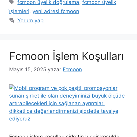
Etiketler
fcmoon üyelik doğrulama
,
fcmoon üyelik
i̇şlemleri
,
yeni adresi fcmoon
Yorum yap
Fcmoon İşlem Koşulları
Mayıs 15, 2025
yazar
Fcmoon
Fcmoon işlem koşulları şirketin hiçbir koşulda