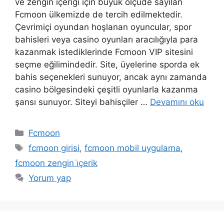
ve zengin içeriği için büyük ölçüde sayılan
Fcmoon ülkemizde de tercih edilmektedir.
Çevrimiçi oyundan hoşlanan oyuncular, spor
bahisleri veya casino oyunları aracılığıyla para
kazanmak istediklerinde Fcmoon VIP sitesini
seçme eğilimindedir. Site, üyelerine sporda ek
bahis seçenekleri sunuyor, ancak aynı zamanda
casino bölgesindeki çeşitli oyunlarla kazanma
şansı sunuyor. Siteyi bahisçiler …
Devamını oku
Kategoriler
Fcmoon
Etiketler
fcmoon girisi
,
fcmoon mobil uygulama
,
fcmoon zengin i̇çerik
Yorum yap