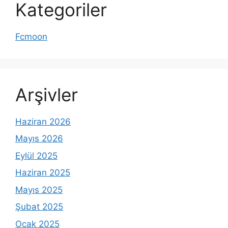
Kategoriler
Fcmoon
Arşivler
Haziran 2026
Mayıs 2026
Eylül 2025
Haziran 2025
Mayıs 2025
Şubat 2025
Ocak 2025