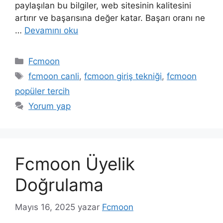
paylaşılan bu bilgiler, web sitesinin kalitesini
artırır ve başarısına değer katar. Başarı oranı ne
…
Devamını oku
Kategoriler
Fcmoon
Etiketler
fcmoon canli
,
fcmoon giriş tekniği
,
fcmoon
popüler tercih
Yorum yap
Fcmoon Üyelik
Doğrulama
Mayıs 16, 2025
yazar
Fcmoon